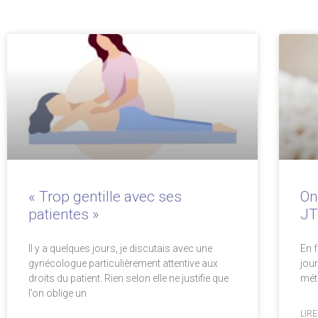
« Trop gentille avec ses
On
patientes »
J
Il y a quelques jours, je discutais avec une
En f
gynécologue particulièrement attentive aux
jou
droits du patient. Rien selon elle ne justifie que
mét
l’on oblige un
LIRE