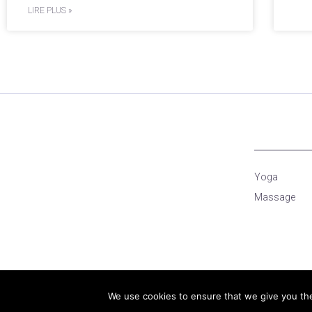
LIRE PLUS »
Yoga
Massage
We use cookies to ensure that we give you the 
© 2018 All rights reserved Laurence V • wtb.agency